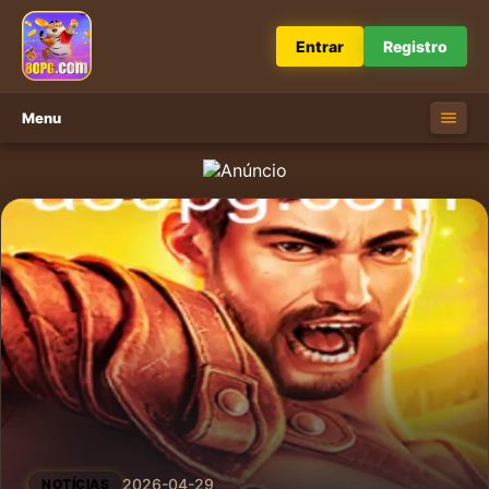
Entrar
Registro
Menu
2026-04-29
NOTÍCIAS