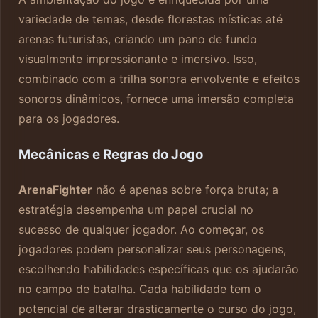
variedade de temas, desde florestas místicas até
arenas futuristas, criando um pano de fundo
visualmente impressionante e imersivo. Isso,
combinado com a trilha sonora envolvente e efeitos
sonoros dinâmicos, fornece uma imersão completa
para os jogadores.
Mecânicas e Regras do Jogo
ArenaFighter
não é apenas sobre força bruta; a
estratégia desempenha um papel crucial no
sucesso de qualquer jogador. Ao começar, os
jogadores podem personalizar seus personagens,
escolhendo habilidades específicas que os ajudarão
no campo de batalha. Cada habilidade tem o
potencial de alterar drasticamente o curso do jogo,