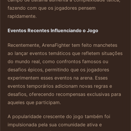
fazendo com que os jogadores pensem
rapidamente.
Eventos Recentes Influenciando o Jogo
Recentemente, ArenaFighter tem feito manchetes
ao lançar eventos temáticos que refletem situações
do mundo real, como confrontos famosos ou
desafios épicos, permitindo que os jogadores
experimentem esses eventos na arena. Esses
eventos temporários adicionam novas regras e
desafios, oferecendo recompensas exclusivas para
aqueles que participam.
A popularidade crescente do jogo também foi
impulsionada pela sua comunidade ativa e