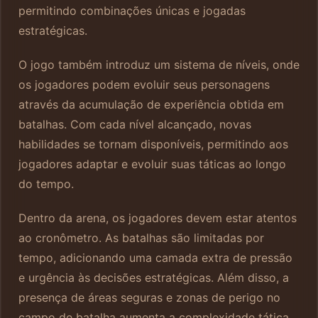
permitindo combinações únicas e jogadas
estratégicas.
O jogo também introduz um sistema de níveis, onde
os jogadores podem evoluir seus personagens
através da acumulação de experiência obtida em
batalhas. Com cada nível alcançado, novas
habilidades se tornam disponíveis, permitindo aos
jogadores adaptar e evoluir suas táticas ao longo
do tempo.
Dentro da arena, os jogadores devem estar atentos
ao cronômetro. As batalhas são limitadas por
tempo, adicionando uma camada extra de pressão
e urgência às decisões estratégicas. Além disso, a
presença de áreas seguras e zonas de perigo no
campo de batalha aumenta a complexidade tática,