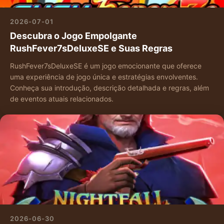
2026-07-01
Descubra o Jogo Empolgante
RushFever7sDeluxeSE e Suas Regras
RushFever7sDeluxeSE é um jogo emocionante que oferece
uma experiência de jogo única e estratégias envolventes.
Conheça sua introdução, descrição detalhada e regras, além
de eventos atuais relacionados.
2026-06-30