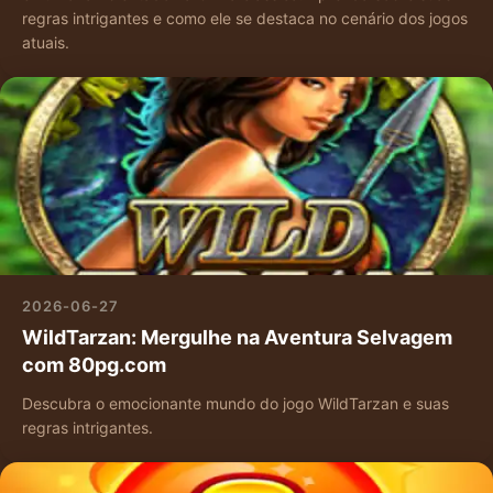
regras intrigantes e como ele se destaca no cenário dos jogos
atuais.
2026-06-27
WildTarzan: Mergulhe na Aventura Selvagem
com 80pg.com
Descubra o emocionante mundo do jogo WildTarzan e suas
regras intrigantes.