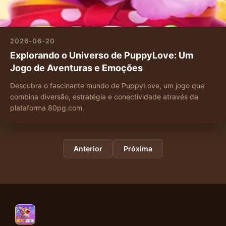
2026-06-20
Explorando o Universo de PuppyLove: Um
Jogo de Aventuras e Emoções
Descubra o fascinante mundo de PuppyLove, um jogo que
combina diversão, estratégia e conectividade através da
plataforma 80pg.com.
Anterior
Próxima