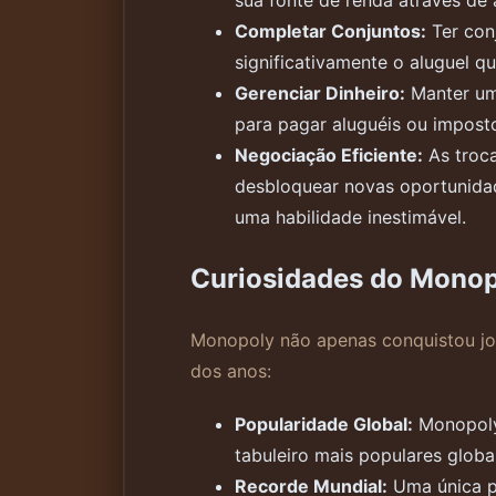
sua fonte de renda através de
Completar Conjuntos:
Ter con
significativamente o aluguel 
Gerenciar Dinheiro:
Manter um 
para pagar aluguéis ou imposto
Negociação Eficiente:
As troca
desbloquear novas oportunidad
uma habilidade inestimável.
Curiosidades do Mono
Monopoly não apenas conquistou jo
dos anos:
Popularidade Global:
Monopoly 
tabuleiro mais populares globa
Recorde Mundial:
Uma única p