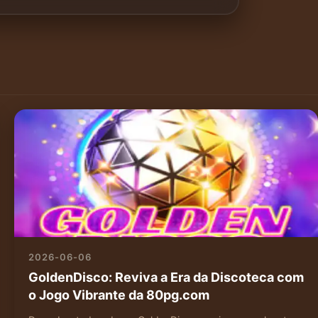
2026-06-06
GoldenDisco: Reviva a Era da Discoteca com
o Jogo Vibrante da 80pg.com