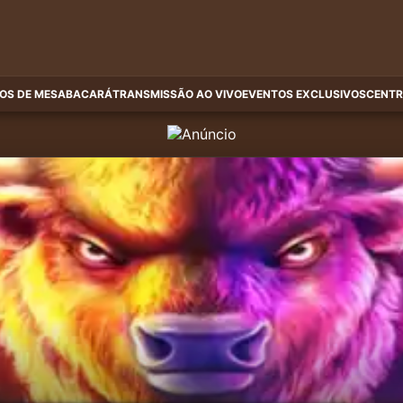
OS DE MESA
BACARÁ
TRANSMISSÃO AO VIVO
EVENTOS EXCLUSIVOS
CENTR