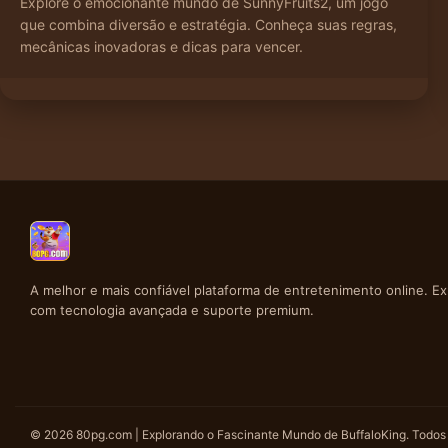
Explore o emocionante mundo de SunnyFruits2, um jogo
que combina diversão e estratégia. Conheça suas regras,
mecânicas inovadoras e dicas para vencer.
A melhor e mais confiável plataforma de entretenimento online. E
com tecnologia avançada e suporte premium.
© 2026 80pg.com | Explorando o Fascinante Mundo de BuffaloKing. Todos o