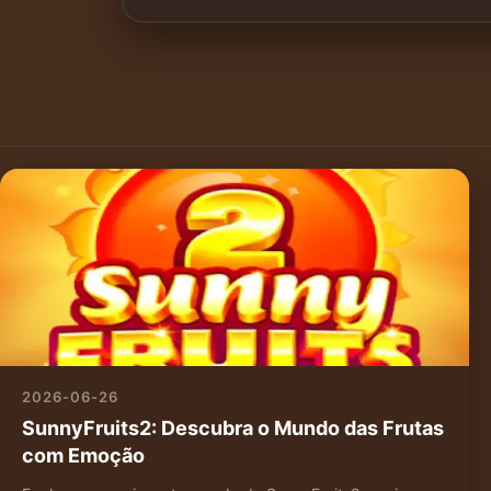
2026-06-26
SunnyFruits2: Descubra o Mundo das Frutas
com Emoção