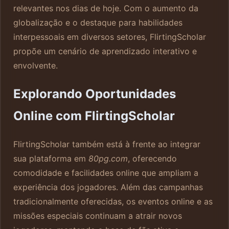
relevantes nos dias de hoje. Com o aumento da
globalização e o destaque para habilidades
interpessoais em diversos setores, FlirtingScholar
propõe um cenário de aprendizado interativo e
envolvente.
Explorando Oportunidades
Online com FlirtingScholar
FlirtingScholar também está à frente ao integrar
sua plataforma em
80pg.com
, oferecendo
comodidade e facilidades online que ampliam a
experiência dos jogadores. Além das campanhas
tradicionalmente oferecidas, os eventos online e as
missões especiais continuam a atrair novos