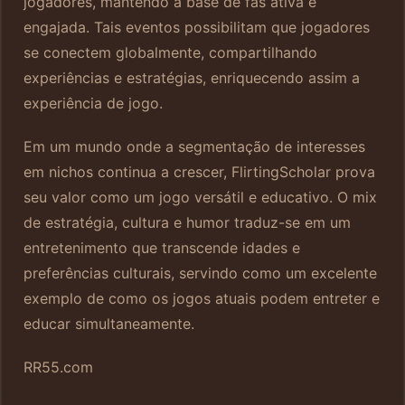
jogadores, mantendo a base de fãs ativa e
engajada. Tais eventos possibilitam que jogadores
se conectem globalmente, compartilhando
experiências e estratégias, enriquecendo assim a
experiência de jogo.
Em um mundo onde a segmentação de interesses
em nichos continua a crescer, FlirtingScholar prova
seu valor como um jogo versátil e educativo. O mix
de estratégia, cultura e humor traduz-se em um
entretenimento que transcende idades e
preferências culturais, servindo como um excelente
exemplo de como os jogos atuais podem entreter e
educar simultaneamente.
RR55.com