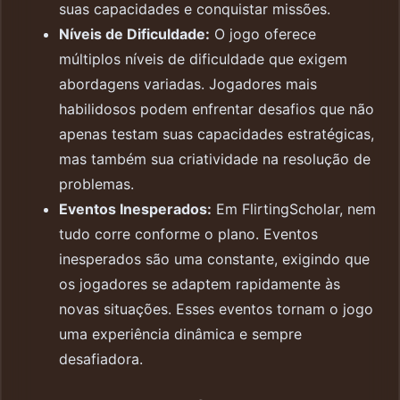
suas capacidades e conquistar missões.
Níveis de Dificuldade:
O jogo oferece
múltiplos níveis de dificuldade que exigem
abordagens variadas. Jogadores mais
habilidosos podem enfrentar desafios que não
apenas testam suas capacidades estratégicas,
mas também sua criatividade na resolução de
problemas.
Eventos Inesperados:
Em FlirtingScholar, nem
tudo corre conforme o plano. Eventos
inesperados são uma constante, exigindo que
os jogadores se adaptem rapidamente às
novas situações. Esses eventos tornam o jogo
uma experiência dinâmica e sempre
desafiadora.