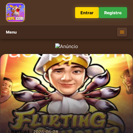
Entrar
Registro
Menu
2026-06-28
NOTÍCIAS