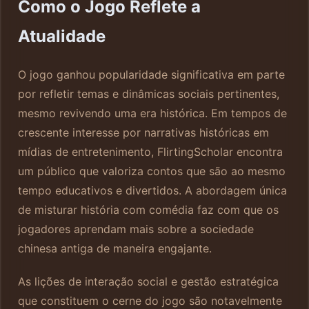
Como o Jogo Reflete a
Atualidade
O jogo ganhou popularidade significativa em parte
por refletir temas e dinâmicas sociais pertinentes,
mesmo revivendo uma era histórica. Em tempos de
crescente interesse por narrativas históricas em
mídias de entretenimento, FlirtingScholar encontra
um público que valoriza contos que são ao mesmo
tempo educativos e divertidos. A abordagem única
de misturar história com comédia faz com que os
jogadores aprendam mais sobre a sociedade
chinesa antiga de maneira engajante.
As lições de interação social e gestão estratégica
que constituem o cerne do jogo são notavelmente