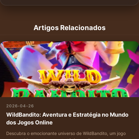
Artigos Relacionados
2026-04-26
WildBandito: Aventura e Estratégia no Mundo
dos Jogos Online
Descubra o emocionante universo de WildBandito, um jogo