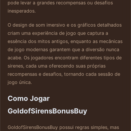
pode levar a grandes recompensas ou desafios
inesperados.
O design de som imersivo e os gráficos detalhados
criam uma experiência de jogo que captura a
essência dos mitos antigos, enquanto as mecânicas
de jogo modernas garantem que a diversão nunca
acabe. Os jogadores encontram diferentes tipos de
sirenes, cada uma oferecendo suas próprias
recompensas e desafios, tornando cada sessão de
jogo única.
Como Jogar
GoldofSirensBonusBuy
GoldofSirensBonusBuy possui regras simples, mas