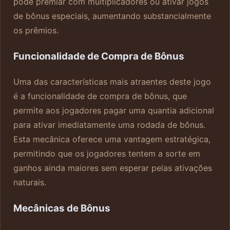
pode premiar com multiplicadores ou ativar jogos
de bônus especiais, aumentando substancialmente
os prêmios.
Funcionalidade de Compra de Bônus
Uma das características mais atraentes deste jogo
é a funcionalidade de compra de bônus, que
permite aos jogadores pagar uma quantia adicional
para ativar imediatamente uma rodada de bônus.
Esta mecânica oferece uma vantagem estratégica,
permitindo que os jogadores tentem a sorte em
ganhos ainda maiores sem esperar pelas ativações
naturais.
Mecânicas de Bônus