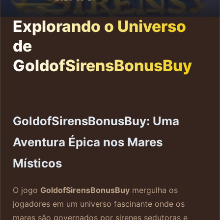
Explorando o Universo
de
GoldofSirensBonusBuy
GoldofSirensBonusBuy: Uma
Aventura Épica nos Mares
Místicos
O jogo
GoldofSirensBonusBuy
mergulha os
jogadores em um universo fascinante onde os
mares são governados por sirenes sedutoras e