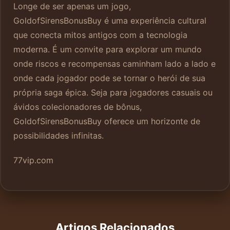
Longe de ser apenas um jogo,
GoldofSirensBonusBuy é uma experiência cultural
que conecta mitos antigos com a tecnologia
moderna. É um convite para explorar um mundo
onde riscos e recompensas caminham lado a lado e
onde cada jogador pode se tornar o herói de sua
própria saga épica. Seja para jogadores casuais ou
ávidos colecionadores de bônus,
GoldofSirensBonusBuy oferece um horizonte de
possibilidades infinitas.
77vip.com
Artigos Relacionados