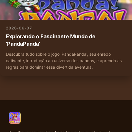
2026-06-07
Explorando o Fascinante Mundo de
'PandaPanda'
Descubra tudo sobre o jogo 'PandaPanda', seu enredo
cativante, introdução ao universo dos pandas, e aprenda as
regras para dominar essa divertida aventura.