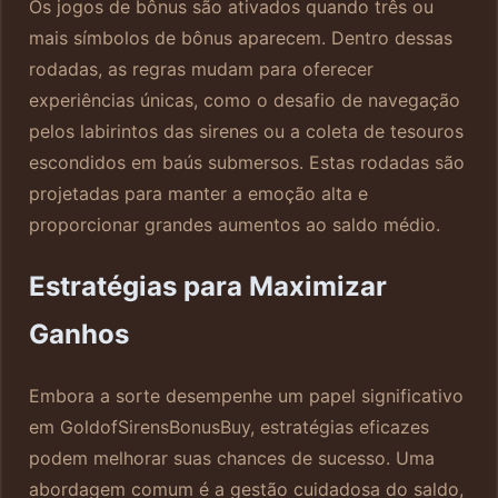
Os jogos de bônus são ativados quando três ou
mais símbolos de bônus aparecem. Dentro dessas
rodadas, as regras mudam para oferecer
experiências únicas, como o desafio de navegação
pelos labirintos das sirenes ou a coleta de tesouros
escondidos em baús submersos. Estas rodadas são
projetadas para manter a emoção alta e
proporcionar grandes aumentos ao saldo médio.
Estratégias para Maximizar
Ganhos
Embora a sorte desempenhe um papel significativo
em GoldofSirensBonusBuy, estratégias eficazes
podem melhorar suas chances de sucesso. Uma
abordagem comum é a gestão cuidadosa do saldo,