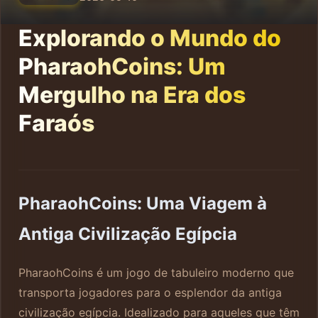
Explorando o Mundo do
PharaohCoins: Um
Mergulho na Era dos
Faraós
PharaohCoins: Uma Viagem à
Antiga Civilização Egípcia
PharaohCoins é um jogo de tabuleiro moderno que
transporta jogadores para o esplendor da antiga
civilização egípcia. Idealizado para aqueles que têm