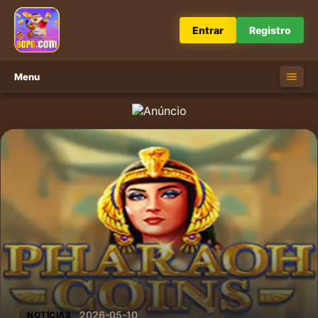
Entrar
Registro
Menu
2026-05-10
NOTÍCIAS