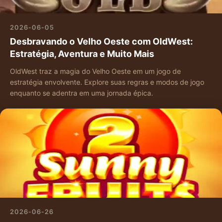
2026-06-05
Desbravando o Velho Oeste com OldWest:
Estratégia, Aventura e Muito Mais
OldWest traz a magia do Velho Oeste em um jogo de
estratégia envolvente. Explore suas regras e modos de jogo
enquanto se adentra em uma jornada épica.
2026-06-26