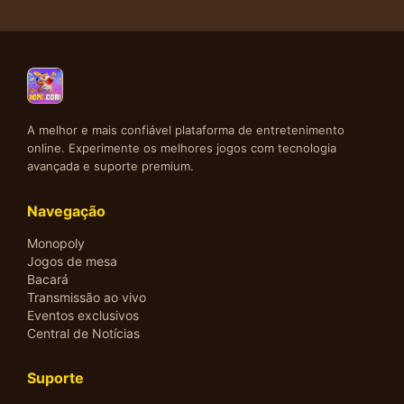
A melhor e mais confiável plataforma de entretenimento
online. Experimente os melhores jogos com tecnologia
avançada e suporte premium.
Navegação
Monopoly
Jogos de mesa
Bacará
Transmissão ao vivo
Eventos exclusivos
Central de Notícias
Suporte