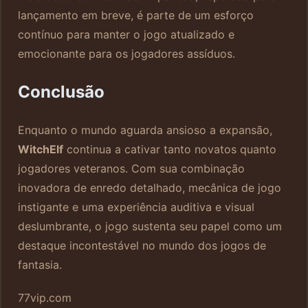
lançamento em breve, é parte de um esforço
contínuo para manter o jogo atualizado e
emocionante para os jogadores assíduos.
Conclusão
Enquanto o mundo aguarda ansioso a expansão,
WitchElf
continua a cativar tanto novatos quanto
jogadores veteranos. Com sua combinação
inovadora de enredo detalhado, mecânica de jogo
instigante e uma experiência auditiva e visual
deslumbrante, o jogo sustenta seu papel como um
destaque incontestável no mundo dos jogos de
fantasia.
77vip.com