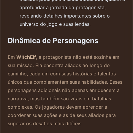
aprofundar a jornada da protagonista,
revelando detalhes importantes sobre o
universo do jogo e suas lendas.
Dinâmica de Personagens
Em
WitchElf
, a protagonista não está sozinha em
sua missão. Ela encontra aliados ao longo do
caminho, cada um com suas histórias e talentos
únicos que complementam suas habilidades. Esses
personagens adicionais não apenas enriquecem a
narrativa, mas também são vitais em batalhas
complexas. Os jogadores devem aprender a
coordenar suas ações e as de seus aliados para
superar os desafios mais difíceis.