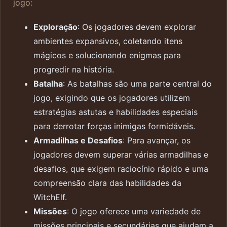
jogo:
Exploração
: Os jogadores devem explorar
ambientes expansivos, coletando itens
mágicos e solucionando enigmas para
progredir na história.
Batalha
: As batalhas são uma parte central do
jogo, exigindo que os jogadores utilizem
estratégias astutas e habilidades especiais
para derrotar forças inimigas formidáveis.
Armadilhas e Desafios
: Para avançar, os
jogadores devem superar várias armadilhas e
desafios, que exigem raciocínio rápido e uma
compreensão clara das habilidades da
WitchElf.
Missões
: O jogo oferece uma variedade de
missões principais e secundárias que ajudam a