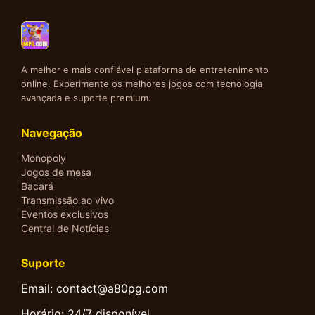
A melhor e mais confiável plataforma de entretenimento
online. Experimente os melhores jogos com tecnologia
avançada e suporte premium.
Navegação
Monopoly
Jogos de mesa
Bacará
Transmissão ao vivo
Eventos exclusivos
Central de Notícias
Suporte
Email: contact@a80pg.com
Horário: 24/7 disponível