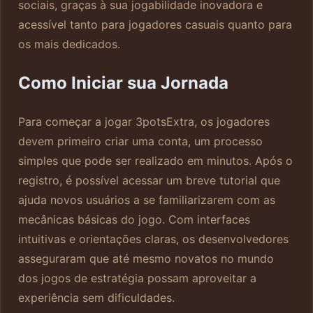
sociais, graças à sua jogabilidade inovadora e
acessível tanto para jogadores casuais quanto para
os mais dedicados.
Como Iniciar sua Jornada
Para começar a jogar 3potsExtra, os jogadores
devem primeiro criar uma conta, um processo
simples que pode ser realizado em minutos. Após o
registro, é possível acessar um breve tutorial que
ajuda novos usuários a se familiarizarem com as
mecânicas básicas do jogo. Com interfaces
intuitivas e orientações claras, os desenvolvedores
asseguraram que até mesmo novatos no mundo
dos jogos de estratégia possam aproveitar a
experiência sem dificuldades.